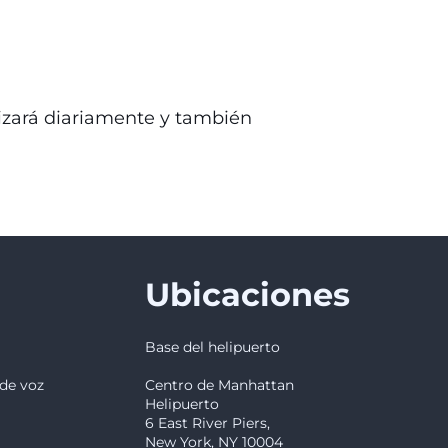
lizará diariamente y también
Ubicaciones
Base del helipuerto
 de voz
Centro de Manhattan
Helipuerto
6 East River Piers,
New York, NY 10004