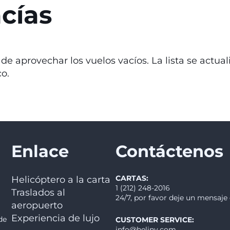
cías
e aprovechar los vuelos vacíos. La lista se actua
co.
Enlace
Contáctenos
CARTAS:
Helicóptero a la carta
1 (212) 248-2016
Traslados al
24/7, por favor deje un mensaje
aeropuerto
Experiencia de lujo
de
CUSTOMER SERVICE:
info@heliny.com