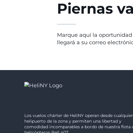
Piernas va
Marque aquí la oportunidad d
llegará a su correo electróni
Los vuelos chárter de HeliNY operan desde cualquier
helipuerto de la zona y permiten una libertad y
comodidad incomparables a bordo de nuestra flota 
helicópteros Bell 407.