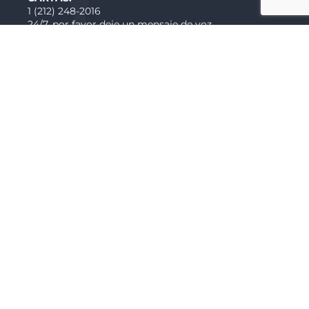
1 (212) 248-2016
24/7, por favor deje un mensaje de voz
CUSTOMER SERVICE:
info@heliny.com
(212) 355-0801
Monday: 8:00 am – 10:00 pm
Tuesday – Wednesday: 8:00 am – 7:00pm
Thursday – Sunday: 8:00 am – 10:00 pm
Ubicaciones
Base del helipuerto
Centro de Manhattan
Helipuerto
6 East River Piers,
New York, NY 10004
Linden NJ Base
Aeropuerto municipal de Linden
1101 W Edgar Rd,