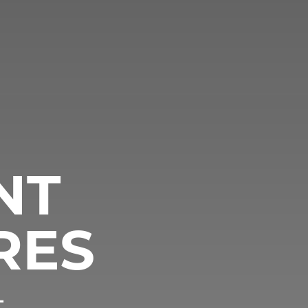
NT
RES
t