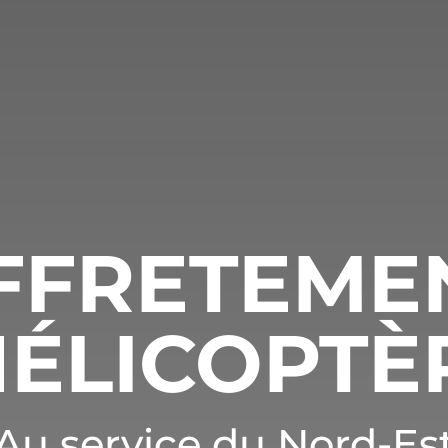
FFRETEME
HÉLICOPTÈ
Au service du Nord-Es