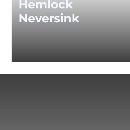
Hemlock
Neversink