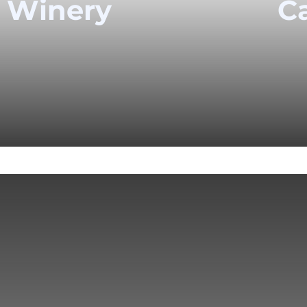
Winery
Ca