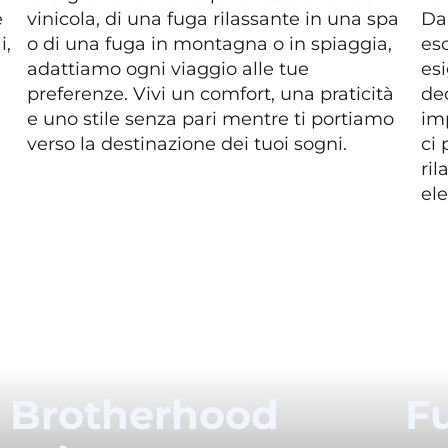
e
vinicola, di una fuga rilassante in una spa
Dal
i,
o di una fuga in montagna o in spiaggia,
esc
adattiamo ogni viaggio alle tue
esi
preferenze. Vivi un comfort, una praticità
ded
e uno stile senza pari mentre ti portiamo
imp
verso la destinazione dei tuoi sogni.
ci 
ril
ele
Brotherhood
F