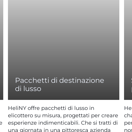
Pacchetti di destinazione
di lusso
HeliNY offre pacchetti di lusso in
Hel
elicottero su misura, progettati per creare
cha
e
esperienze indimenticabili. Che si tratti di
per
una giornata in una pittoresca azienda
nos